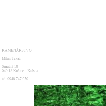
KAMENÁRSTVO
Milan Takáč
Smutná 18
040 18 Košice – Krásna
tel. 0948 747 050